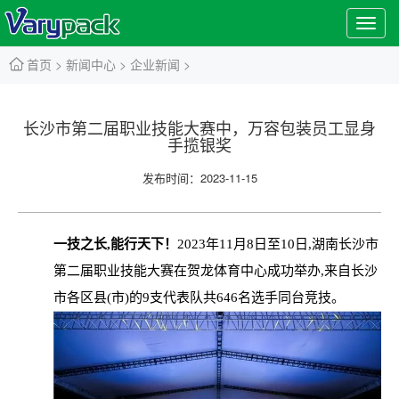
Toggl
navig
首页
>
新闻中心
>
企业新闻
>

长沙市第二届职业技能大赛中，万容包装员工显身
手揽银奖
发布时间：2023-11-15
一技之长,能行天下！
2023年11月8日至10日,湖南长沙市
第二届职业技能大赛在贺龙体育中心成功举办,来自长沙
市各区县(市)的9支代表队共646名选手同台竞技。